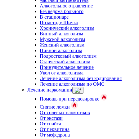
Частный вытрезвитель
Алкогольное отравление
Без ведома больного
В стационаре
По методу Шичко
Хронический алкоголизм
Винный алкоголизм
Мужской алкоголизм
Женский алкоголизм
Пивной алкоголизм
Подростковый алкоголизм
Старческий алкоголизм
Принудительное лечение
Укол от алкоголизма
Лечение алкоголизма без кодирования
Лечение алкоголизма по ОМС
Лечение наркомании
Помощь при передозировке
Снятие ломки
От солевых наркотиков
От экстази
От спайса
От первитина
От мефедрона