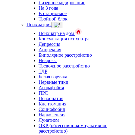
Лазерное кодирование
На 3 года
В стационаре
Тройной блок
Психиатрия
Психиатр на дом
Консультация психиатра
Депрессия
Анорексия
Биполярное расстройство
Неврозы
Тревожное расстройство
ТДР
Белая горячка
Нервные тики
Агорафобия
ПРЛ
Психопатия
Клептомания
Социофобия
Нарколепсия
Лунатизм
ОКР (обсессивно-компульсивное
расстройство)