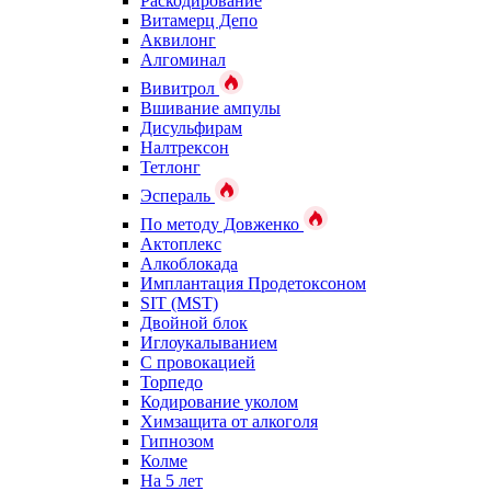
Раскодирование
Витамерц Депо
Аквилонг
Алгоминал
Вивитрол
Вшивание ампулы
Дисульфирам
Налтрексон
Тетлонг
Эспераль
По методу Довженко
Актоплекс
Алкоблокада
Имплантация Продетоксоном
SIT (MST)
Двойной блок
Иглоукалыванием
С провокацией
Торпедо
Кодирование уколом
Химзащита от алкоголя
Гипнозом
Колме
На 5 лет