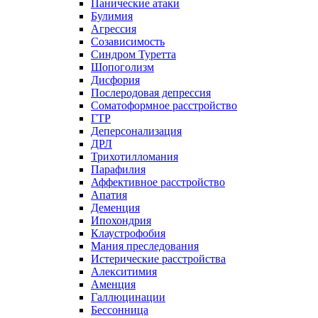
Панические атаки
Булимия
Агрессия
Созависимость
Синдром Туретта
Шопоголизм
Дисфория
Послеродовая депрессия
Соматоформное расстройство
ГТР
Деперсонализация
ДРЛ
Трихотилломания
Парафилия
Аффективное расстройство
Апатия
Деменция
Ипохондрия
Клаустрофобия
Мания преследования
Истерические расстройства
Алекситимия
Аменция
Галлюцинации
Бессонница