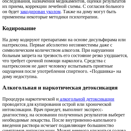
обследования, назначения медикаментов, оценки результатов
их приема, коррекции лечебной схемы. С согласия больного
он будет
закодирован уколом
. Также на дому могут быть
применены некоторые методики психотерапии.
Кодирование
На дому кодируют препаратами на основе дисульфирама или
налтрексона. Первые абсолютно несовместимы даже с
символическим количеством алкоголя. При нарушении
больным запрета на трезвость его состояние резко ухудшается,
что требует срочной помощи нарколога. Средства с
налтрексоном не дают человеку испытывать приятные
ощущения после употребления спиртного. «Подшивка» на
дому недоступна.
Алкогольная и наркотическая детоксикация
Процедура наркотической и
алкогольной детоксикации
проводится для купирования острой или хронической
интоксикации. Врач приедет, выполнит экспресс-
диагностику, на основании полученных результатов выберет
необходимые лекарства. После внутривенно-капельного
введения раствора исчезает подавляющее большинство
симптомов интоксикации. Может немного кружиться голова