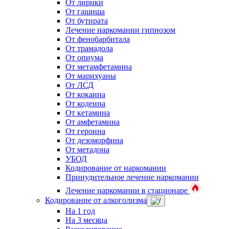
От лирики
От гашиша
От бутирата
Лечение наркомании гипнозом
От фенобарбитала
От трамадола
От опиума
От метамфетамина
От марихуаны
От ЛСД
От кокаина
От кодеина
От кетамина
От амфетамина
От героина
От дезоморфина
От метадона
УБОД
Кодирование от наркомании
Принудительное лечение наркомании
Лечение наркомании в стационаре
Кодирование от алкоголизма
На 1 год
На 3 месяца